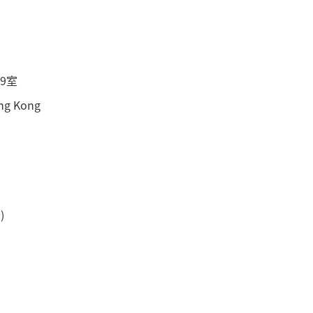
9室
ong Kong
)